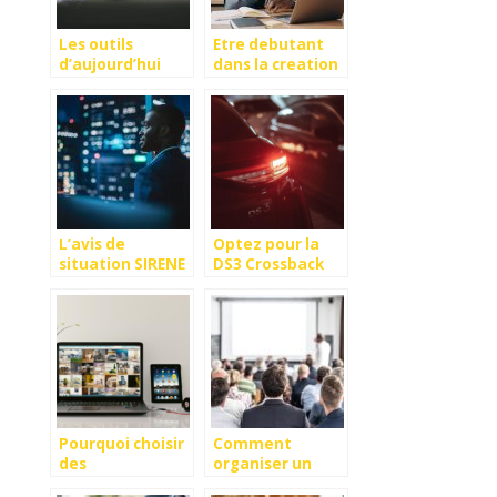
Les outils
Etre debutant
d’aujourd’hui
dans la creation
quand on
d’entreprise,
possède un
comment s’en
animal de
sortir ?
compagnie.
L’avis de
Optez pour la
situation SIRENE
DS3 Crossback
: l’essentiel à
comme vehicule
retenir
de fonction
Pourquoi choisir
Comment
des
organiser un
equipements
séminaire à