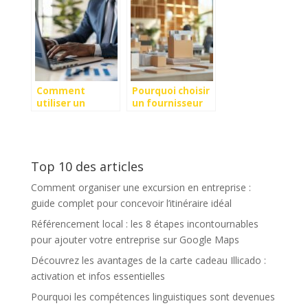
informatiques
Paris dans des
loues pour votre
lieux atypiques
entreprise ?
et inspirants
Comment
Pourquoi choisir
utiliser un
un fournisseur
simulateur de
d’emballages sur
rémunération
mesure pour
gratuit pour
votre entreprise
mieux négocier
?
Top 10 des articles
votre salaire
Comment organiser une excursion en entreprise :
guide complet pour concevoir l’itinéraire idéal
Référencement local : les 8 étapes incontournables
pour ajouter votre entreprise sur Google Maps
Découvrez les avantages de la carte cadeau Illicado :
activation et infos essentielles
Pourquoi les compétences linguistiques sont devenues