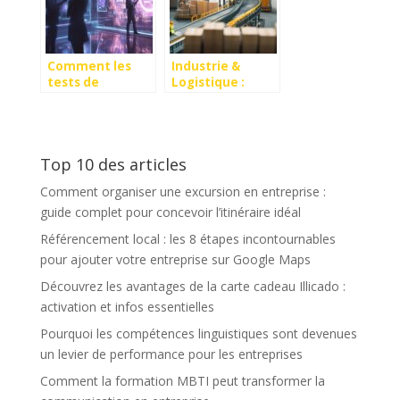
management
moderne
Comment les
Industrie &
tests de
Logistique :
personnalite
quels sont les
innovants
avantages du
transforment le
convoyeur
developpement
gravitaire dans
Top 10 des articles
personnel et
la
professionnel
modernisation
Comment organiser une excursion en entreprise :
de vos processus
de distribution ?
guide complet pour concevoir l’itinéraire idéal
Référencement local : les 8 étapes incontournables
pour ajouter votre entreprise sur Google Maps
Découvrez les avantages de la carte cadeau Illicado :
activation et infos essentielles
Pourquoi les compétences linguistiques sont devenues
un levier de performance pour les entreprises
Comment la formation MBTI peut transformer la