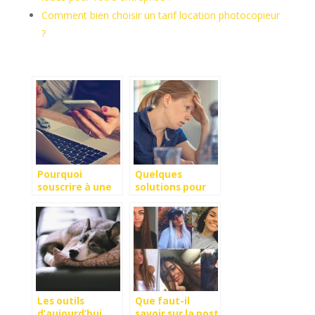
Comment bien choisir un tarif location photocopieur
?
Pourquoi
Quelques
souscrire à une
solutions pour
mutuelle
réduire le stress
d’entreprise ?
au travail
Les outils
Que faut-il
d’aujourd’hui
savoir sur la post