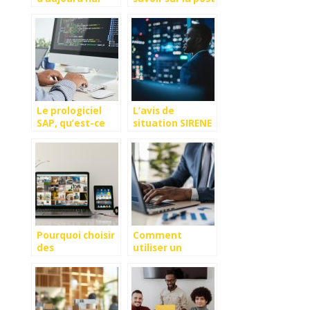
quand on
bad ?
possède un
animal de
compagnie.
Le prologiciel
L’avis de
SAP, qu’est-ce
situation SIRENE
que c’est ?
: l’essentiel à
retenir
Pourquoi choisir
Comment
des
utiliser un
equipements
simulateur de
informatiques
rémunération
loues pour votre
gratuit pour
entreprise ?
mieux négocier