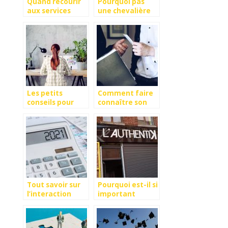
Quand recourir
Pourquoi pas
aux services
une chevalière
d’une agence
pour homme ?
web ?
Les petits
Comment faire
conseils pour
connaître son
s’organiser
entreprise ?
pendant le
télétravail
Tout savoir sur
Pourquoi est-il si
l’interaction
important
entre la finance
d’avoir une
et le business
enseigne ?