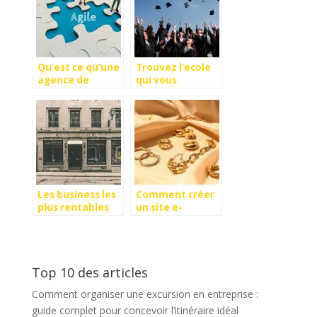
Qu’est ce qu’une
Trouvez l’ecole
agence de
qui vous
branding ?
convient
Les business les
Comment créer
plus rentables
un site e-
dans l’industrie
commerce de
du cannabis
vente de bijoux ?
Top 10 des articles
Comment organiser une excursion en entreprise :
guide complet pour concevoir l’itinéraire idéal