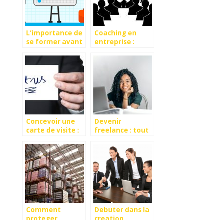
L’importance de
Coaching en
se former avant
entreprise :
de démarrer son
booster la
business
performance
des
collaborateurs
Concevoir une
Devenir
carte de visite :
freelance : tout
les essentiels
comprendre en 4
minutes
Comment
Debuter dans la
proteger
creation