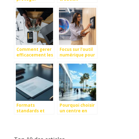
efficacement
d’entreprise :
ses stocks ?
comment reussir
?
Comment gerer
Focus sur l’outil
efficacement les
numérique pour
depenses de son
gérer
entreprise ?
efficacement le
contrôle d’accès
Formats
Pourquoi choisir
standards et
un centre en
personnalisation
bord de mer
du papier en-
pour
tête de
l’organisation de
l’entreprise
congrès en
France ?