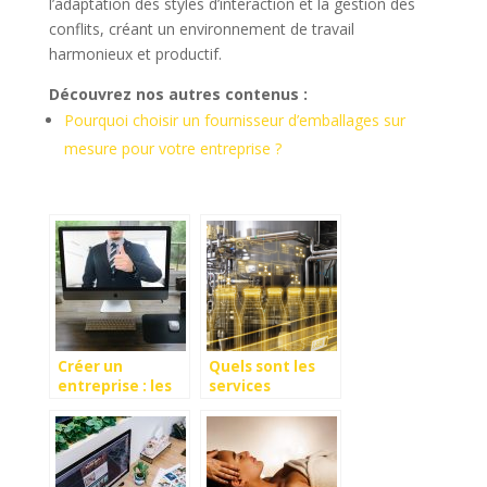
l’adaptation des styles d’interaction et la gestion des
conflits, créant un environnement de travail
harmonieux et productif.
Découvrez nos autres contenus :
Pourquoi choisir un fournisseur d’emballages sur
mesure pour votre entreprise ?
Créer un
Quels sont les
entreprise : les
services
avantages de
obligatoires à
passer par des
avoir pour faire
spécialistes
de l’agro-
alimentaire ?