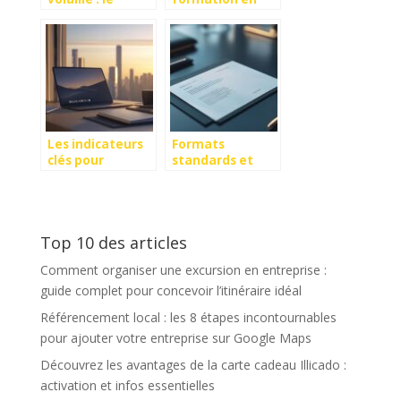
metier de
communication
l’aviculteur a la
interpersonnelle
loupe !
peut
transformer
votre leadership
Les indicateurs
Formats
clés pour
standards et
mesurer la
personnalisation
performance du
du papier en-
télétravail
tête de
ponctuel
l’entreprise
Top 10 des articles
Comment organiser une excursion en entreprise :
guide complet pour concevoir l’itinéraire idéal
Référencement local : les 8 étapes incontournables
pour ajouter votre entreprise sur Google Maps
Découvrez les avantages de la carte cadeau Illicado :
activation et infos essentielles