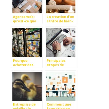
Agence web :
La creation d’un
qu’est-ce que
centre de bien-
c’est et que fait-
etre (sauna,
elle ?
hammam, spa) :
quelle est la
demarche a
suivre ?
Pourquoi
Principales
acheter des
etapes de
appareils
creation d’une
frigorifiques en
SASU
tant que
professionnel ?
Entreprise de
Comment une
volaille : le
formation en