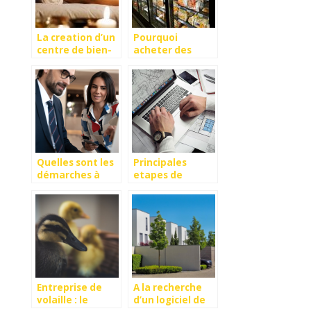
La creation d’un
Pourquoi
centre de bien-
acheter des
etre (sauna,
appareils
hammam, spa) :
frigorifiques en
quelle est la
tant que
demarche a
professionnel ?
suivre ?
Quelles sont les
Principales
démarches à
etapes de
suivre pour la
creation d’une
procuration d’un
SASU
avis situation
SIRENE
Entreprise de
A la recherche
volaille : le
d’un logiciel de