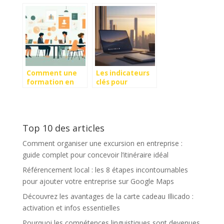
metier de
facturation pour
l’aviculteur a la
les artisans du
loupe !
batiment ?
Comment une
Les indicateurs
formation en
clés pour
communication
mesurer la
interpersonnelle
performance du
peut
télétravail
transformer
ponctuel
Top 10 des articles
votre leadership
Comment organiser une excursion en entreprise :
guide complet pour concevoir l’itinéraire idéal
Référencement local : les 8 étapes incontournables
pour ajouter votre entreprise sur Google Maps
Découvrez les avantages de la carte cadeau Illicado :
activation et infos essentielles
Pourquoi les compétences linguistiques sont devenues