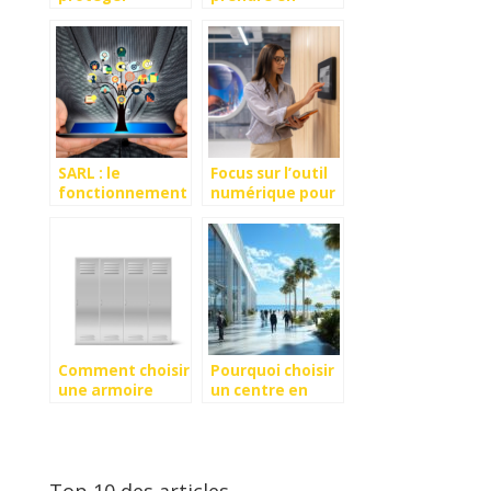
efficacement
compte pour
ses stocks ?
baser votre
entreprise
SARL : le
Focus sur l’outil
fonctionnement
numérique pour
, les avantages
gérer
et les
efficacement le
inconvenients
contrôle d’accès
de ce statut
juridique
Comment choisir
Pourquoi choisir
une armoire
un centre en
vestiaire
bord de mer
adaptée à votre
pour
entreprise ou
l’organisation de
collectivité
congrès en
France ?