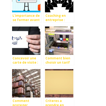
L’importance de
Coaching en
se former avant
entreprise :
de démarrer son
booster la
business
performance
des
collaborateurs
Concevoir une
Comment bien
carte de visite :
choisir un tarif
les essentiels
location
photocopieur ?
Comment
Criteres a
proteger
prendre en