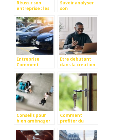
Réussir son
Savoir analyser
entreprise : les
son
astuces à
environnement
connaître.
concurrentiel
Entreprise:
Etre debutant
Comment
dans la creation
ameliorer la
d’entreprise,
gestion de votre
comment s’en
parc de
sortir ?
vehicules?
Conseils pour
Comment
bien aménager
profiter du
un bureau
portage salarial
professionnel
dans
l’immobilier ?