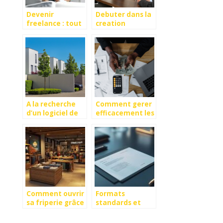
Devenir
Debuter dans la
freelance : tout
creation
comprendre en 4
d’entreprise :
minutes
comment reussir
?
A la recherche
Comment gerer
d’un logiciel de
efficacement les
facturation pour
depenses de son
les artisans du
entreprise ?
batiment ?
Comment ouvrir
Formats
sa friperie grâce
standards et
au crowdfunding
personnalisation
: Mode d’emploi
du papier en-