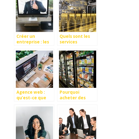
Créer un
Quels sont les
entreprise : les
services
avantages de
obligatoires à
passer par des
avoir pour faire
spécialistes
de l’agro-
alimentaire ?
Agence web :
Pourquoi
qu’est-ce que
acheter des
c’est et que fait-
appareils
elle ?
frigorifiques en
tant que
professionnel ?