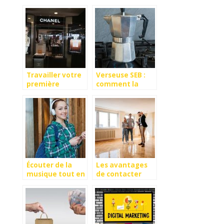
Travailler votre
Verseuse SEB :
première
comment la
impression en
réparer pour
soignant votre
ensuite l’utiliser
devanture!
?
Écouter de la
Les avantages
musique tout en
de contacter
travaillant
une agence
immobilière