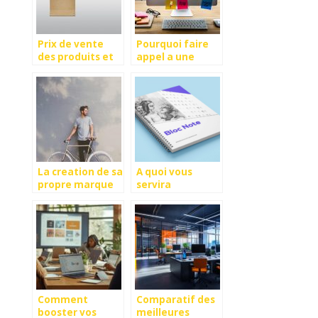
Prix de vente
Pourquoi faire
des produits et
appel a une
services :
agence digitale ?
comment le
definir ?
La creation de sa
A quoi vous
propre marque
servira
de tee-shirt:
l’impression de
astuces et
blocs-notes
etapes
personnalises ?
Comment
Comparatif des
booster vos
meilleures