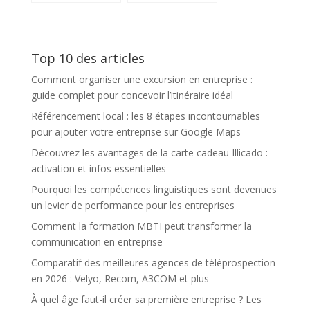
ventes en ligne
agences de
grace a une
téléprospection
formation
en 2026 : Velyo,
Google Ads pour
Recom, A3COM
Top 10 des articles
debutants
et plus
Comment organiser une excursion en entreprise :
guide complet pour concevoir l’itinéraire idéal
Référencement local : les 8 étapes incontournables
pour ajouter votre entreprise sur Google Maps
Découvrez les avantages de la carte cadeau Illicado :
activation et infos essentielles
Pourquoi les compétences linguistiques sont devenues
un levier de performance pour les entreprises
Comment la formation MBTI peut transformer la
communication en entreprise
Comparatif des meilleures agences de téléprospection
en 2026 : Velyo, Recom, A3COM et plus
À quel âge faut-il créer sa première entreprise ? Les