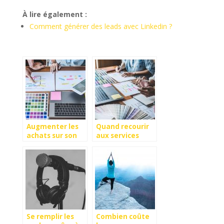
À lire également :
Comment générer des leads avec Linkedin ?
Augmenter les
Quand recourir
achats sur son
aux services
site e-commerce
d’une agence
?
web ?
Se remplir les
Combien coûte