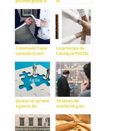
poches grâce à
le
la musique
référencement
naturel d’un site
internet ?
Comment faire
Le principe de
connaître son
l’analyse PESTEL
entreprise ?
Qu’est ce qu’une
10 idees de
agence de
marketing en
branding ?
ligne a tester en
2022