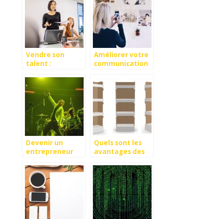
Vendre son
Améliorer votre
talent :
communication
comment faire ?
marketing grâce
à Instagram
Devenir un
Quels sont les
entrepreneur
avantages des
culturel à
présentoirs en
travers l’art
carton ?