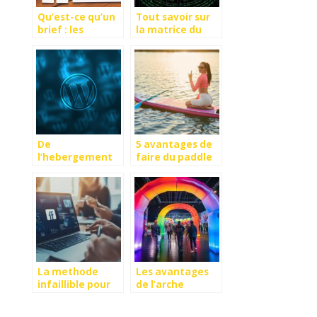
Qu’est-ce qu’un
Tout savoir sur
brief : les
la matrice du
essentiels
Boston
Consulting
Group
De
5 avantages de
l’hebergement
faire du paddle
jusqu’a la
regulierement
creation du
contenu :
comment creer
un site
WordPress
La methode
Les avantages
infaillible pour
de l’arche
monetiser sa
publicitaire air
page Facebook
captif pour vos