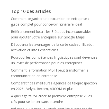
en tant
événements
qu’editeur
Top 10 des articles
d’applications
Comment organiser une excursion en entreprise :
guide complet pour concevoir l’itinéraire idéal
Référencement local : les 8 étapes incontournables
pour ajouter votre entreprise sur Google Maps
Découvrez les avantages de la carte cadeau Illicado :
activation et infos essentielles
Pourquoi les compétences linguistiques sont devenues
un levier de performance pour les entreprises
Comment la formation MBTI peut transformer la
communication en entreprise
Comparatif des meilleures agences de téléprospection
en 2026 : Velyo, Recom, A3COM et plus
À quel âge faut-il créer sa première entreprise ? Les
clés pour se lancer sans attendre
Industrie & Logistique : quels sont les avantages du