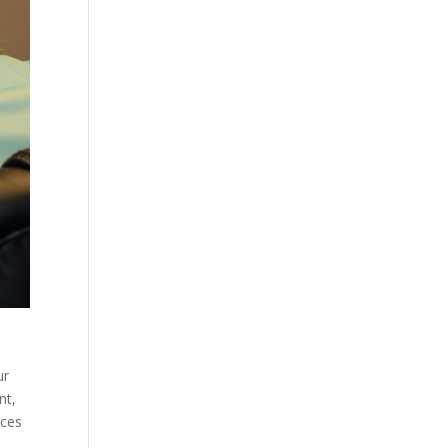
ur
nt,
nces