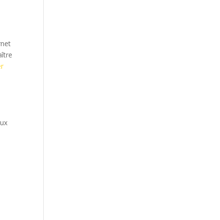
rnet
ître
r
e
aux
e