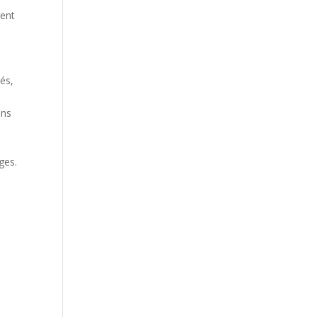
gent
rés,
ins
e
ges.