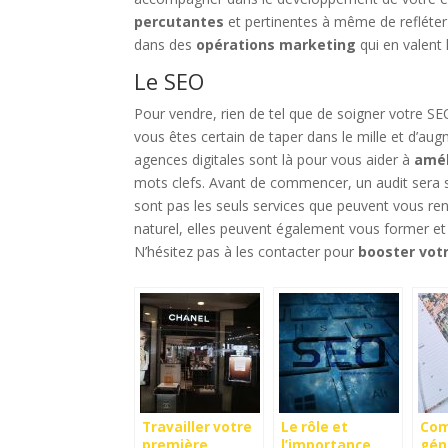
percutantes
et pertinentes à même de refléter 
dans des
opérations marketing
qui en valent
Le SEO
Pour vendre, rien de tel que de soigner votre SEO
vous êtes certain de taper dans le mille et d’au
agences digitales sont là pour vous aider à
amél
mots clefs. Avant de commencer, un audit sera 
sont pas les seuls services que peuvent vous r
naturel, elles peuvent également vous former et s’
N’hésitez pas à les contacter pour
booster votr
Travailler votre
Le rôle et
Co
première
l’importance
gén