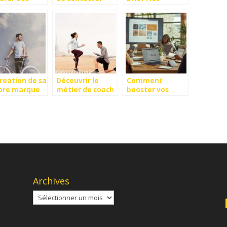
ds avec
une agence
essentiels
kedin ?
immobilière
creation de sa
Découvrir le
Comment
pre marque
métier de coach
booster vos
ee-shirt:
sportif
ventes en ligne
uces et
indépendant
grace a une
pes
formation
Google Ads pour
debutants
Archives
Archives