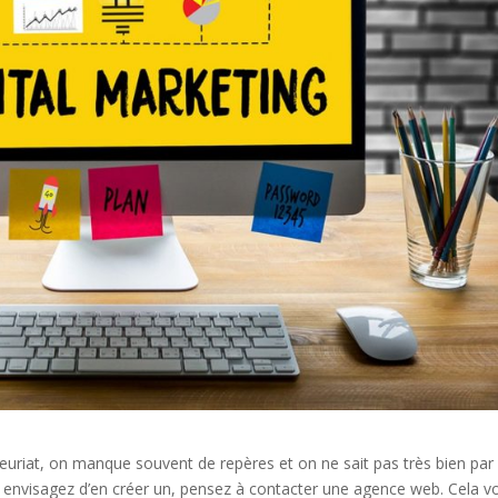
uriat, on manque souvent de repères et on ne sait pas très bien par
 envisagez d’en créer un, pensez à contacter une agence web. Cela v