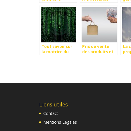
impression en
d’une agence
lea
soignant votre
web
Lin
devanture!
Tout savoir sur
Prix de vente
La 
la matrice du
des produits et
pro
Boston
services :
de t
Consulting
comment le
ast
Group
definir ?
eta
Liens utiles
Contact
Mentions Légales