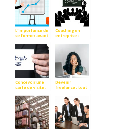
L’importance de
Coaching en
se former avant
entreprise :
de démarrer son
booster la
business
performance
des
collaborateurs
Concevoir une
Devenir
carte de visite :
freelance : tout
les essentiels
comprendre en 4
minutes