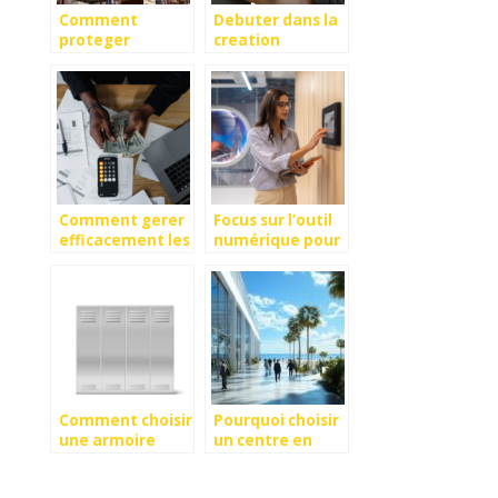
Comment
Debuter dans la
proteger
creation
efficacement
d’entreprise :
ses stocks ?
comment reussir
?
Comment gerer
Focus sur l’outil
efficacement les
numérique pour
depenses de son
gérer
entreprise ?
efficacement le
contrôle d’accès
Comment choisir
Pourquoi choisir
une armoire
un centre en
vestiaire
bord de mer
adaptée à votre
pour